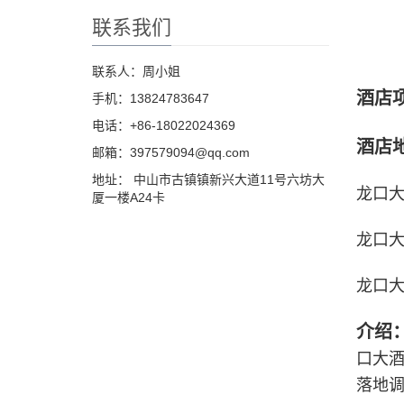
联系我们
联系人：周小姐
酒店
手机：13824783647
电话：+86-18022024369
酒店
邮箱：397579094@qq.com
地址： 中山市古镇镇新兴大道11号六坊大
龙口大
厦一楼A24卡
龙口大
龙口大
介绍
口大
落地