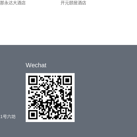
本那永达大酒店
开元颐居酒店
Wechat
11号六坊