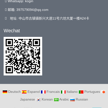
Whatsapp: kogin
邮箱:
397579094@qq.com
地址: 中山市古镇镇新兴大道11号六坊大厦一楼A24卡
Wechat
Deutsch
Espanol
Francais
Italiano
Portugues
Japanese
Korean
Arabic
Russian